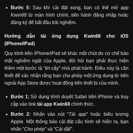
Bước 5:
Sau khi cài đặt xong, bạn có thể mở app
Kwin68
từ màn hình chính, tiến hành đăng nhập hoặc
đăng ký để bắt đầu trải nghiệm.
Hướng dẫn tải ứng dụng Kwin68 cho iOS
(iPhone/iPad)
Quy trình trên iPhone/iPad sẽ khác một chút do cơ chế bảo
mật nghiêm ngặt của Apple, đòi hỏi bạn phải thực hiện
thêm một bước là “
tin cậy
” nhà phát hành. Điều này là cần
thiết để xác nhận rằng bạn cho phép một ứng dụng từ bên
ngoài App Store được hoạt động trên thiết bị của mình.
Bước 1:
Sử dụng trình duyệt Safari trên iPhone và truy
cập vào link
tải app Kwin68
chính thức.
Bước 2:
Nhấn vào nút “
Tải app
” hoặc biểu tượng
Apple. Một thông báo cài đặt cấu hình sẽ hiện ra, bạn
nhấn “
Cho phép
” và “
Cài đặt
”.