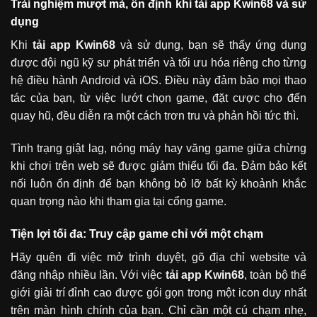
Trải nghiệm mượt mà, ổn định khi tải app Kwin68 và sử
dụng
Khi
tải app Kwin68
và sử dụng, bạn sẽ thấy ứng dụng
được đội ngũ kỹ sư phát triển và tối ưu hóa riêng cho từng
hệ điều hành Android và iOS. Điều này đảm bảo mọi thao
tác của bạn, từ việc lướt chọn game, đặt cược cho đến
quay hũ, đều diễn ra một cách trơn tru và phản hồi tức thì.
Tình trạng giật lag, nóng máy hay văng game giữa chừng
khi chơi trên web sẽ được giảm thiểu tối đa. Đảm bảo kết
nối luôn ổn định để bạn không bỏ lỡ bất kỳ khoảnh khắc
quan trọng nào khi tham gia tại cổng game.
Tiện lợi tối đa: Truy cập game chỉ với một chạm
Hãy quên đi việc mở trình duyệt, gõ địa chỉ website và
đăng nhập nhiều lần. Với việc
tải app Kwin68
, toàn bộ thế
giới giải trí đỉnh cao được gói gọn trong một icon duy nhất
trên màn hình chính của bạn. Chỉ cần một cú chạm nhẹ,