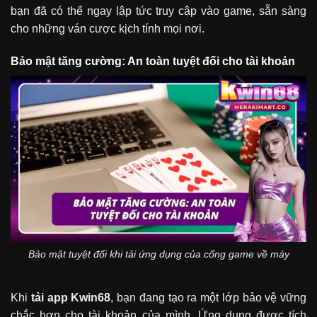
bạn đã có thể ngay lập tức truy cập vào game, sẵn sàng
cho những ván cược kịch tính mọi nơi.
Bảo mật tăng cường: An toàn tuyệt đối cho tài khoản
Bảo mật tuyệt đối khi tải ứng dụng của cổng game về máy
Khi
tải app Kwin68
, bạn đang tạo ra một lớp bảo vệ vững
chắc hơn cho tài khoản của mình. Ứng dụng được tích