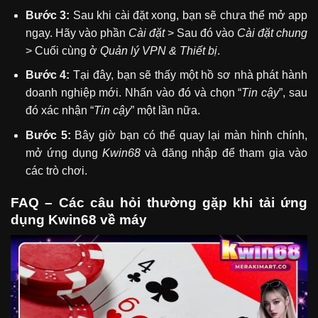
Bước 3:
Sau khi cài đặt xong, bạn sẽ chưa thể mở app
ngay. Hãy vào phần
Cài đặt
> Sau đó vào
Cài đặt chung
> Cuối cùng ở
Quản lý VPN & Thiết bị
.
Bước 4:
Tại đây, bạn sẽ thấy một hồ sơ nhà phát hành
doanh nghiệp mới. Nhấn vào đó và chọn “
Tin cậy
”, sau
đó xác nhận “
Tin cậy
” một lần nữa.
Bước 5:
Bây giờ bạn có thể quay lại màn hình chính,
mở ứng dụng
Kwin68
và đăng nhập để tham gia vào
các trò chơi.
FAQ – Các câu hỏi thường gặp khi tải ứng
dụng Kwin68 về máy