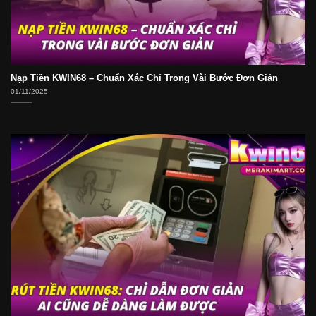
Nạp Tiền KWIN68 – Chuẩn Xác Chỉ Trong Vài Bước Đơn Giản
01/11/2025