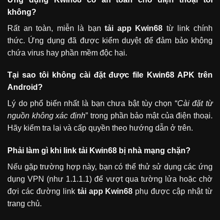
không?
Rất an toàn, miễn là bạn
tải app Kwin68
từ link chính
thức. Ứng dụng đã được kiểm duyệt để đảm bảo không
chứa virus hay phần mềm độc hại.
Tại sao tôi không cài đặt được file Kwin68 APK trên
Android?
Lý do phổ biến nhất là bạn chưa bật tùy chọn “
Cài đặt từ
nguồn không xác định
” trong phần bảo mật của điện thoại.
Hãy kiểm tra lại và cấp quyền theo hướng dẫn ở trên.
Phải làm gì khi link tải Kwin68 bị nhà mạng chặn?
Nếu gặp trường hợp này, bạn có thể thử sử dụng các ứng
dụng VPN (như 1.1.1.1) để vượt qua tường lửa hoặc chờ
đợi các đường link
tải app Kwin68
phụ được cập nhật từ
trang chủ.