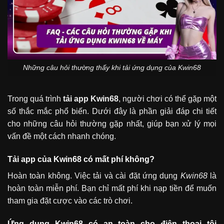
Những câu hỏi thường thấy khi tải ứng dụng của Kwin68
Trong quá trình
tải app Kwin68
, người chơi có thể gặp một
số thắc mắc phổ biến. Dưới đây là phần giải đáp chi tiết
cho những câu hỏi thường gặp nhất, giúp bạn xử lý mọi
vấn đề một cách nhanh chóng.
Tải app của Kwin68 có mất phí không?
Hoàn toàn không. Việc tải và cài đặt ứng dụng
Kwin68
là
hoàn toàn miễn phí. Bạn chỉ mất phí khi nạp tiền để muốn
tham gia đặt cược vào các trò chơi.
Ứng dụng Kwin68 có an toàn cho điện thoại tôi