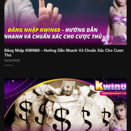
Đăng Nhập KWIN68 – Hướng Dẫn Nhanh Và Chuẩn Xác Cho Cược
Thủ
01/11/2025