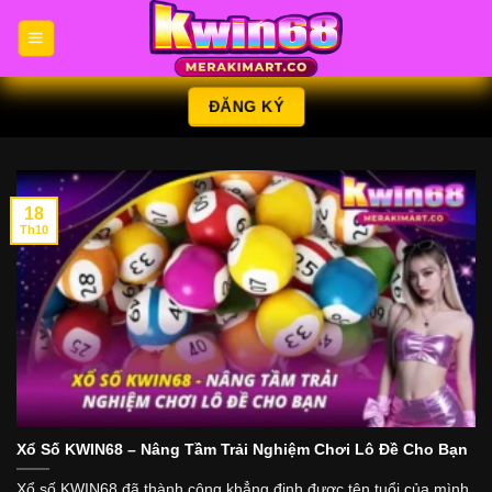
Chuyển
đến
nội
dung
ĐĂNG KÝ
18
Th10
Xổ Số KWIN68 – Nâng Tầm Trải Nghiệm Chơi Lô Đề Cho Bạn
Xổ số KWIN68 đã thành công khẳng định được tên tuổi của mình